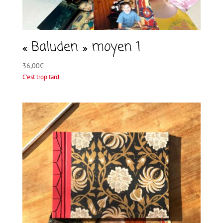
« Baluden » moyen 1
36,00
€
C'est trop tard...