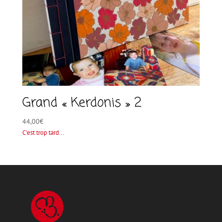
Grand « Kerdonis » 2
44,00
€
C'est trop tard...