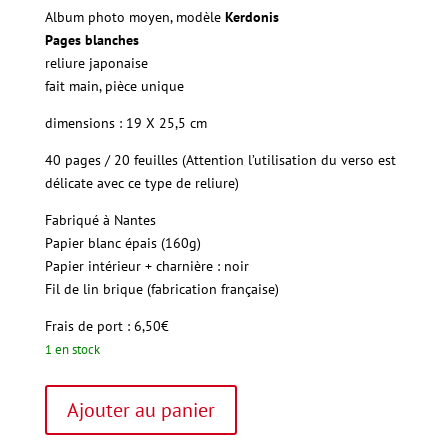
Album photo moyen, modèle
Kerdonis
Pages blanches
reliure japonaise
fait main, pièce unique
dimensions : 19 X 25,5 cm
40 pages / 20 feuilles (Attention l’utilisation du verso est
délicate avec ce type de reliure)
Fabriqué à Nantes
Papier
blanc épais (160g)
Papier intérieur + charnière : noir
Fil
de lin brique (fabrication française)
Frais de port : 6,50€
1 en stock
quantité
A
Ajouter au panier
de
l
"Kerdonis"
t