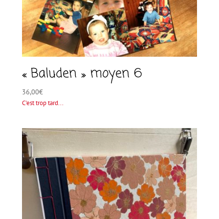
« Baluden » moyen 6
36,00
€
C'est trop tard...