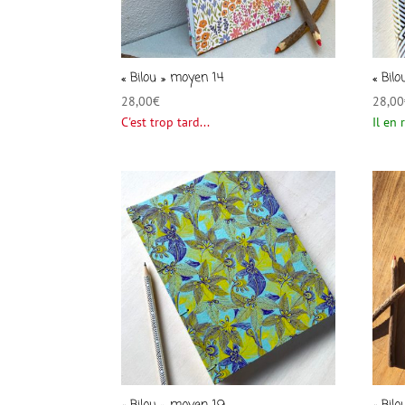
« Bilou » moyen 14
« Bil
28,00
€
28,00
C'est trop tard...
Il en 