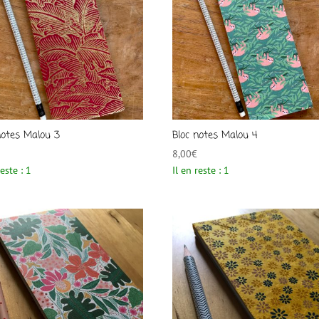
notes Malou 3
Bloc notes Malou 4
8,00
€
reste : 1
Il en reste : 1