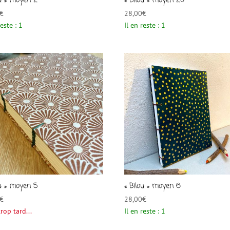
ou » moyen 2
« Bilou » moyen 20
€
28,00
€
reste : 1
Il en reste : 1
ou » moyen 5
« Bilou » moyen 6
€
28,00
€
trop tard...
Il en reste : 1