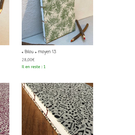
« Bilou » moyen 13
28,00
€
Il en reste : 1