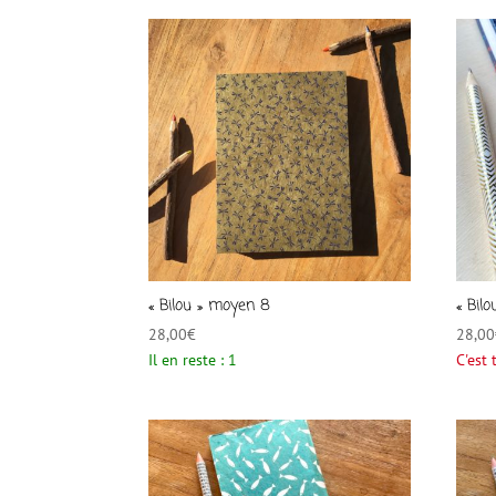
« Bilou » moyen 8
« Bil
28,00
€
28,00
Il en reste : 1
C'est 