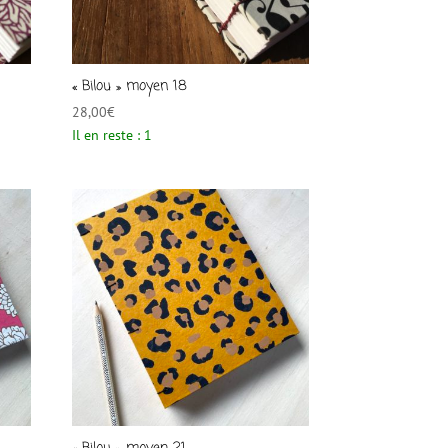
« Bilou » moyen 18
28,00
€
Il en reste : 1