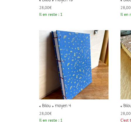
« Bilou » moyen 19
« Bil
28,00
€
28,00
Il en reste : 1
Il en 
« Bilou » moyen 4
« Bil
28,00
€
28,00
Il en reste : 1
C'est 