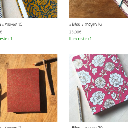
ou » moyen 15
« Bilou » moyen 16
€
28,00
€
reste : 1
Il en reste : 1