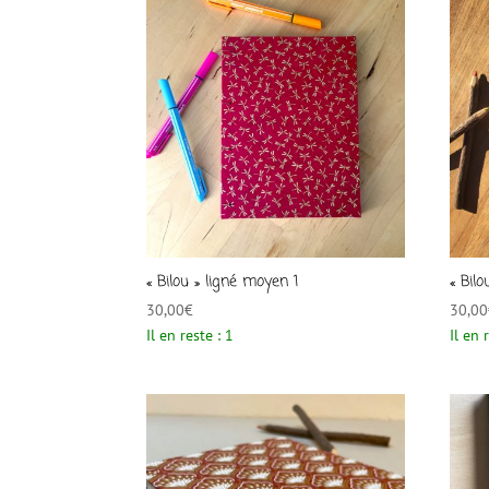
« Bilou » ligné moyen 1
« Bil
30,00
€
30,00
Il en reste : 1
Il en 