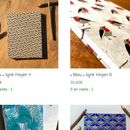
ou » ligné moyen 4
« Bilou » ligné moyen 6
€
30,00
€
reste : 1
Il en reste : 1