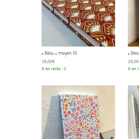
« Bilou » moyen 10
« Bil
28,00
€
28,00
Il en reste : 1
Il en 