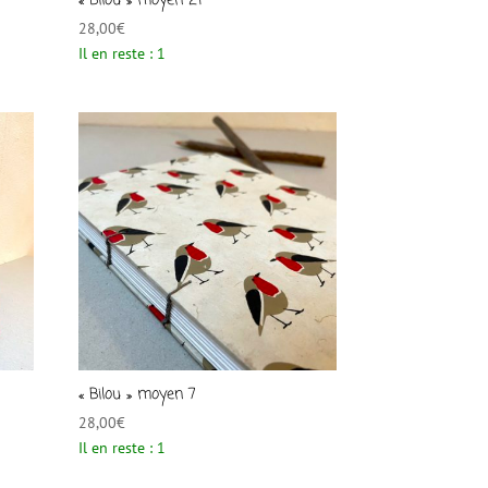
« Bilou » moyen 21
28,00
€
Il en reste : 1
« Bilou » moyen 7
28,00
€
Il en reste : 1