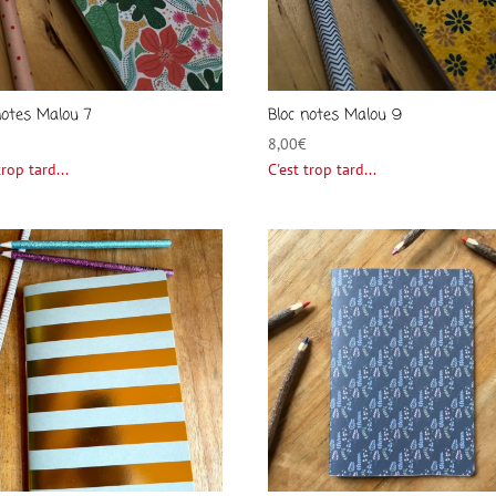
notes Malou 7
Bloc notes Malou 9
8,00
€
trop tard...
C'est trop tard...