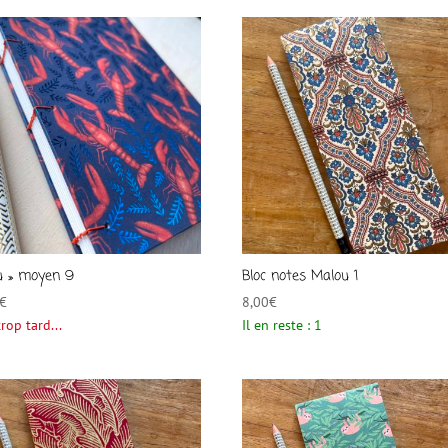
ou » moyen 9
Bloc notes Malou 1
€
8,00
€
trop tard...
Il en reste : 1