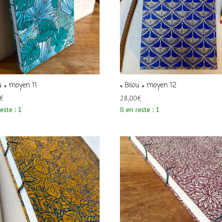
ou » moyen 11
« Bilou » moyen 12
€
28,00
€
reste : 1
Il en reste : 1