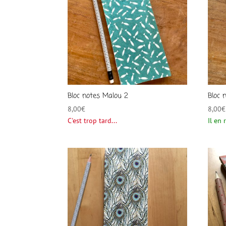
Bloc notes Malou 2
Bloc 
8,00
€
8,00
€
C'est trop tard...
Il en 