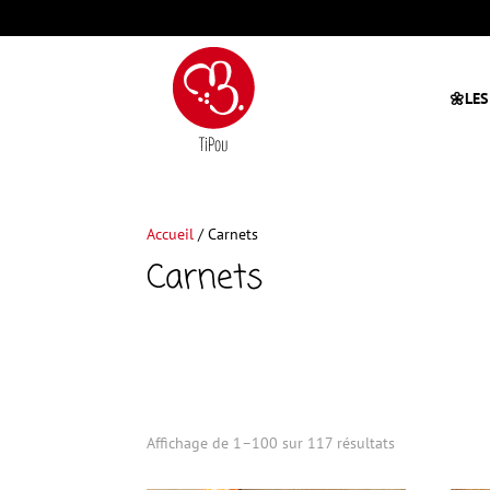
🌼LES
Accueil
/ Carnets
Carnets
Affichage de 1–100 sur 117 résultats