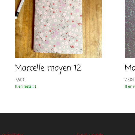
Marcelle moyen 12
Ma
7,50
€
7,50
€
Il en reste : 1
Il en r