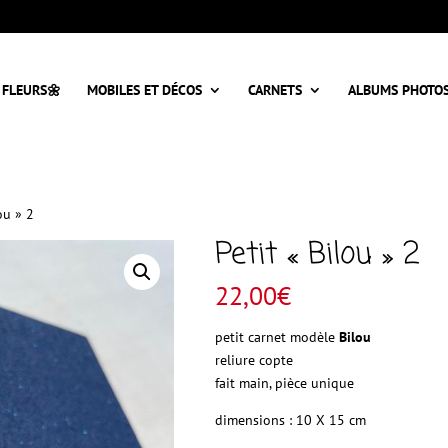
 FLEURS🌼
MOBILES ET DÉCOS
CARNETS
ALBUMS PHOTO
ou » 2
Petit « Bilou » 2
22,00
€
petit carnet modèle
Bilou
reliure copte
fait main, pièce unique
dimensions : 10 X 15 cm