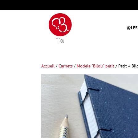
🌼LES
Accueil
/
Carnets
/
Modèle "Bilou" petit
/ Petit « Bil