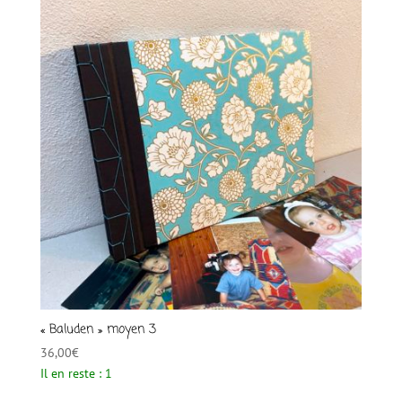
« Baluden » moyen 3
36,00
€
Il en reste : 1