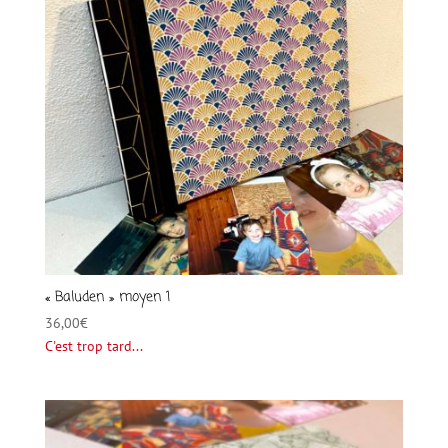
« Baluden » moyen 1
36,00
€
C'est trop tard...