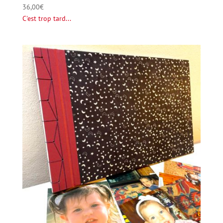
36,00
€
C'est trop tard...