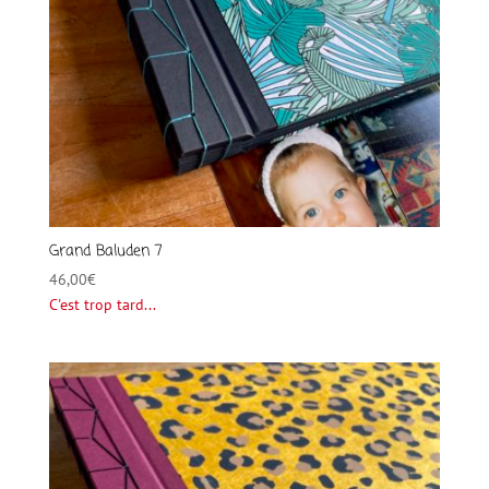
Grand Baluden 7
46,00
€
C'est trop tard...