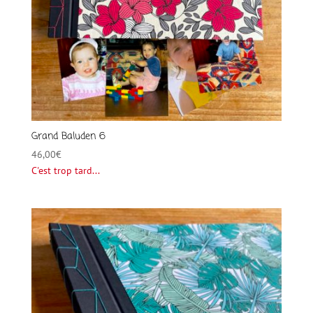
Grand Baluden 6
46,00
€
C'est trop tard...