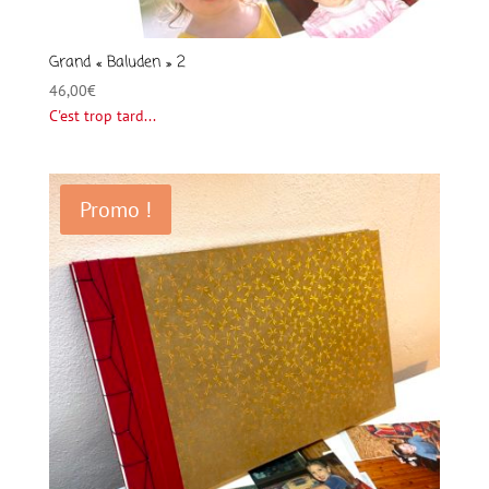
Grand « Baluden » 2
46,00
€
C'est trop tard...
Promo !