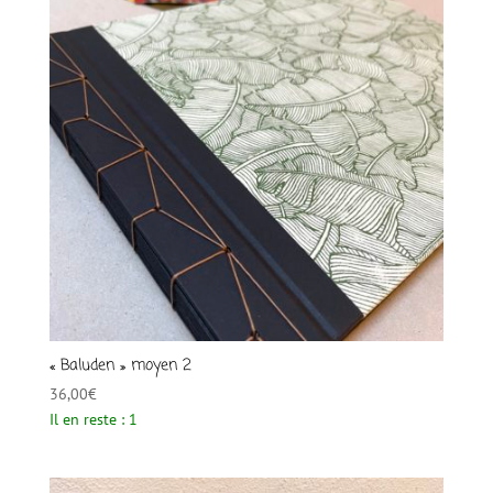
« Baluden » moyen 2
36,00
€
Il en reste : 1