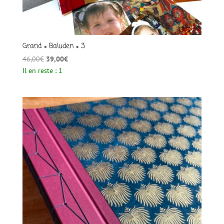
Grand « Baluden » 3
Le
Le
46,00
€
39,00
€
prix
prix
Il en reste : 1
initial
actuel
était :
est :
46,00€.
39,00€.