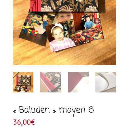
« Baluden » moyen 6
36,00
€