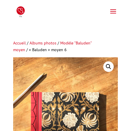
Accueil
/
Albums photos
/
Modèle "Baluden"
moyen
/ « Baluden » moyen 6