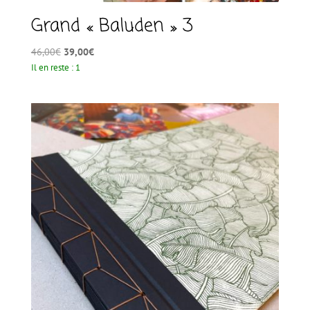
Grand « Baluden » 3
Le
Le
46,00
€
39,00
€
prix
prix
Il en reste : 1
initial
actuel
était :
est :
46,00€.
39,00€.