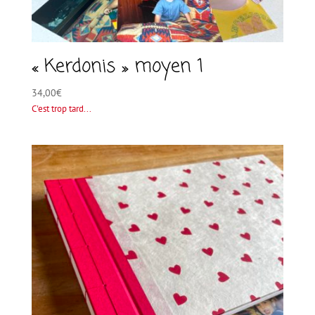
« Kerdonis » moyen 1
34,00
€
C'est trop tard...