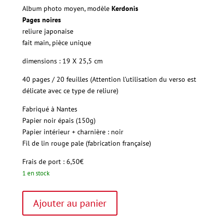
Album photo moyen, modèle
Kerdonis
Pages noires
reliure japonaise
fait main, pièce unique
dimensions : 19 X 25,5 cm
40 pages / 20 feuilles (Attention l’utilisation du verso est
délicate avec ce type de reliure)
Fabriqué à Nantes
Papier
noir épais (150g)
Papier intérieur + charnière : noir
Fil
de lin rouge pale (fabrication française)
Frais de port : 6,50€
1 en stock
quantité
A
Ajouter au panier
de
l
"Kerdonis"
t