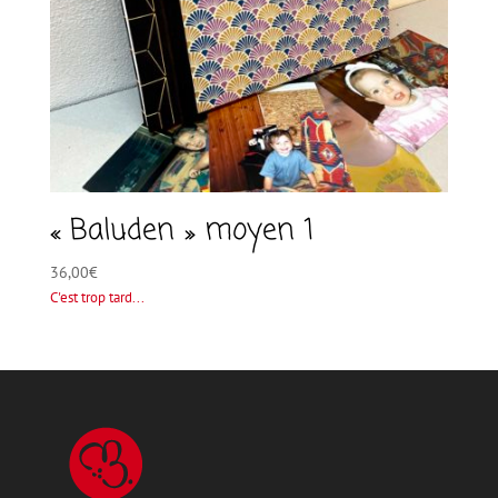
« Baluden » moyen 1
36,00
€
C'est trop tard...