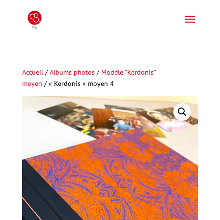
Accueil
/
Albums photos
/
Modèle "Kerdonis"
moyen
/ « Kerdonis » moyen 4