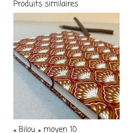
Produits similaires
a
t
i
v
e
:
« Bilou » moyen 10