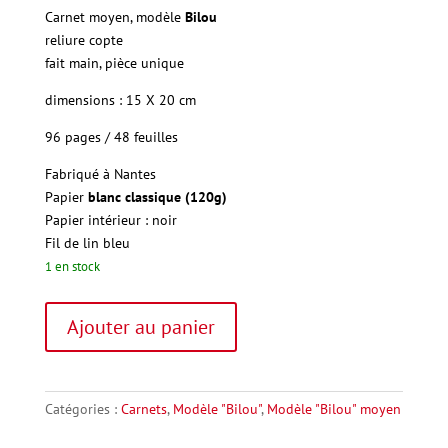
Carnet moyen, modèle
Bilou
reliure copte
fait main, pièce unique
dimensions : 15 X 20 cm
96 pages / 48 feuilles
Fabriqué à Nantes
Papier
blanc classique (120g)
Papier intérieur : noir
Fil
de lin bleu
1 en stock
quantité
A
Ajouter au panier
de
l
"Bilou"
t
moyen
e
8
r
Catégories :
Carnets
,
Modèle "Bilou"
,
Modèle "Bilou" moyen
n