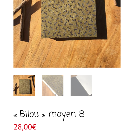
« Bilou » moyen 8
28,00
€