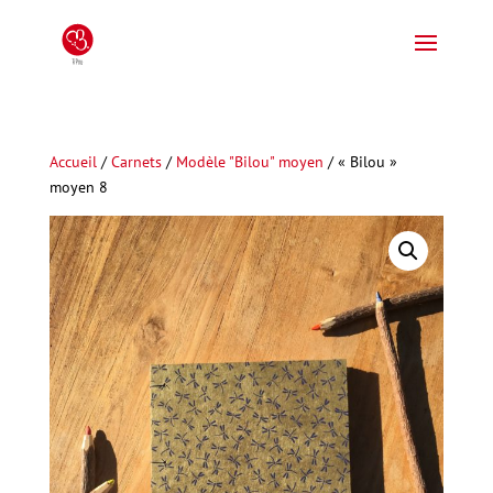
Accueil
/
Carnets
/
Modèle "Bilou" moyen
/ « Bilou »
moyen 8