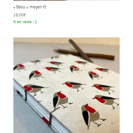
« Bilou » moyen 6
28,00
€
Il en reste : 1