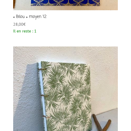
« Bilou » moyen 12
28,00
€
Il en reste : 1