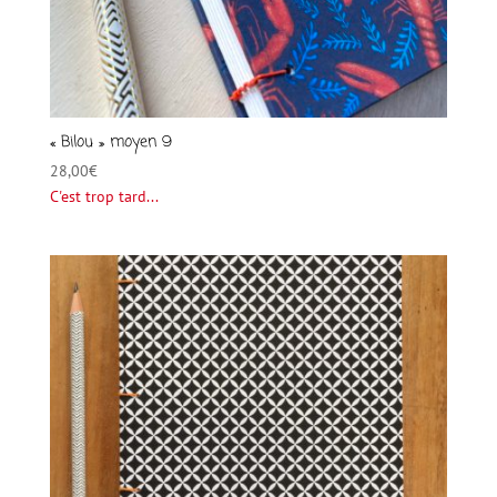
« Bilou » moyen 9
28,00
€
C'est trop tard...