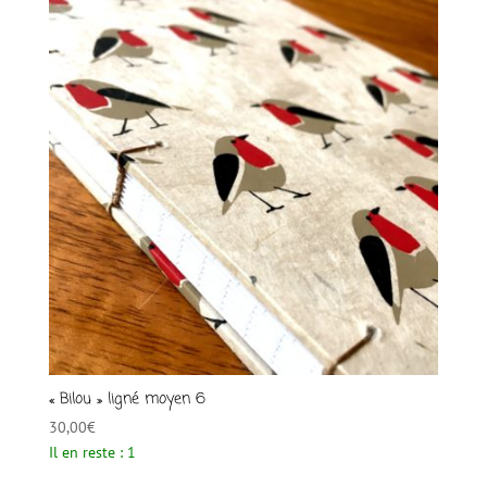
« Bilou » ligné moyen 6
30,00
€
Il en reste : 1