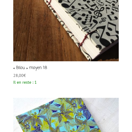
« Bilou » moyen 18
28,00
€
Il en reste : 1