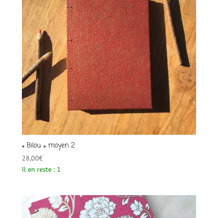
« Bilou » moyen 2
28,00
€
Il en reste : 1