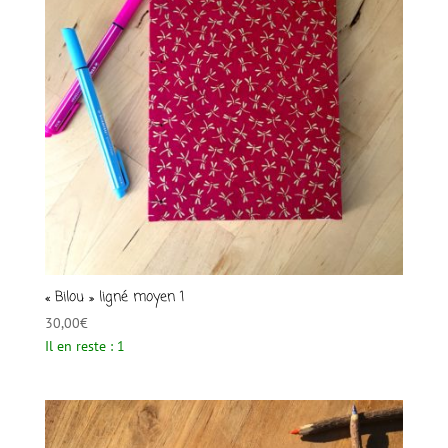
« Bilou » ligné moyen 1
30,00
€
Il en reste : 1