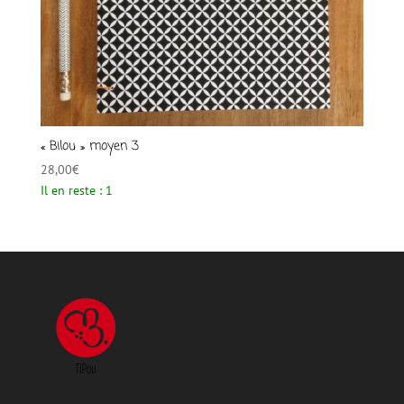
« Bilou » moyen 3
28,00
€
Il en reste : 1