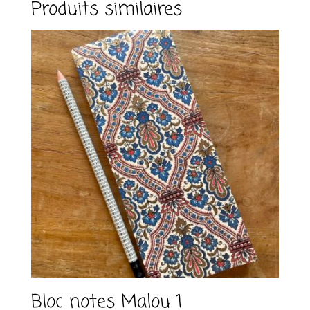
Produits similaires
a
t
i
v
e
:
Bloc notes Malou 1