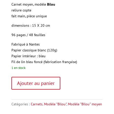
Carnet moyen, modèle
Bilou
reliure copte
fait main, pièce unique
dimensions : 15 X 20 cm
96 pages / 48 feuilles
Fabriqué à Nantes
Papier
classique blanc (120g)
Papier intérieur : bleu
Fil
de lin bleu foncé (fabrication française)
1 en stock
quantité
A
Ajouter au panier
de
l
"Bilou"
t
moyen
e
12
r
Catégories :
Carnets
,
Modèle "Bilou"
,
Modèle "Bilou" moyen
n