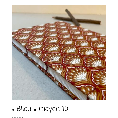
t
i
v
e
:
« Bilou » moyen 10