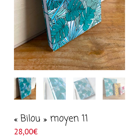
« Bilou » moyen 11
28,00
€