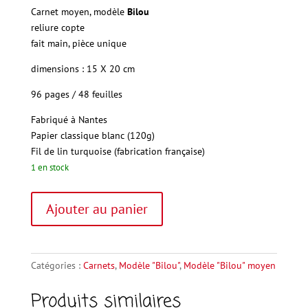
Carnet moyen, modèle
Bilou
reliure copte
fait main, pièce unique
dimensions : 15 X 20 cm
96 pages / 48 feuilles
Fabriqué à Nantes
Papier
classique blanc (120g)
Fil
de lin turquoise (fabrication
française)
1 en stock
quantité
A
Ajouter au panier
de
l
"Bilou"
t
moyen
e
11
r
Catégories :
Carnets
,
Modèle "Bilou"
,
Modèle "Bilou" moyen
n
Produits similaires
a