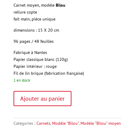
Carnet moyen, modèle
Bilou
reliure copte
fait main, pièce unique
dimensions : 15 X 20 cm
96 pages / 48 feuilles
Fabriqué à Nantes
Papier
classique blanc (120g)
Papier intérieur : rouge
Fil
de lin brique (fabrication française)
1 en stock
quantité
A
Ajouter au panier
de
l
"Bilou"
t
moyen
e
18
r
Catégories :
Carnets
,
Modèle "Bilou"
,
Modèle "Bilou" moyen
n