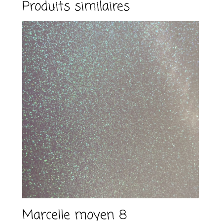
Produits similaires
a
t
i
v
e
:
Marcelle moyen 8