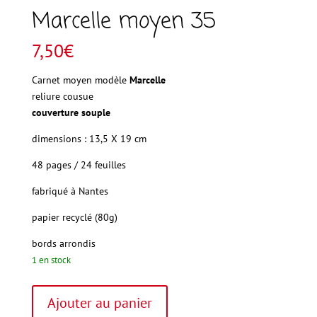
Marcelle moyen 35
7,50
€
Carnet moyen modèle
Marcelle
reliure cousue
couverture souple
dimensions : 13,5 X 19 cm
48 pages / 24 feuilles
fabriqué à Nantes
papier recyclé (80g)
bords arrondis
1 en stock
quantité
A
Ajouter au panier
de
l