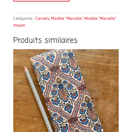
Marcelle
t
moyen
e
35
r
Catégories :
Carnets
,
Modèle "Marcelle"
,
Modèle "Marcelle"
n
moyen
a
Produits similaires
t
i
v
e
: