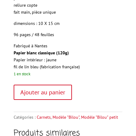
reliure copte
fait main, pièce unique
dimensions : 10 X 15 cm
96 pages / 48 feuilles
Fabriqué à Nantes
Papier
blanc classique (120g)
Papier intérieur : jaune
fil de lin bleu (fabrication française)
1 en stock
quantité
A
Ajouter au panier
de
l
Petit
t
"Bilou"
e
8
r
Catégories :
Carnets
,
Modèle "Bilou"
,
Modèle "Bilou" petit
n
Produits similaires
a