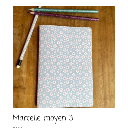
t
i
v
e
:
Marcelle moyen 3