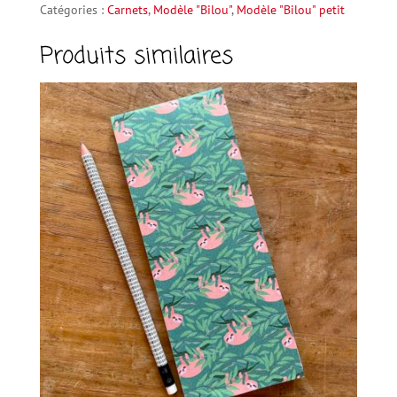
6
r
Catégories :
Carnets
,
Modèle "Bilou"
,
Modèle "Bilou" petit
n
Produits similaires
a
t
i
v
e
: