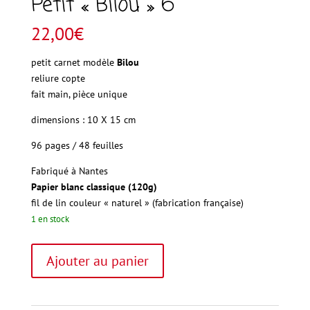
Petit « Bilou » 6
22,00
€
petit carnet modèle
Bilou
reliure copte
fait main, pièce unique
dimensions : 10 X 15 cm
96 pages / 48 feuilles
Fabriqué à Nantes
Papier
blanc classique (120g)
fil de lin couleur « naturel » (fabrication française)
1 en stock
quantité
A
Ajouter au panier
de
l
Petit
t
"Bilou"
e