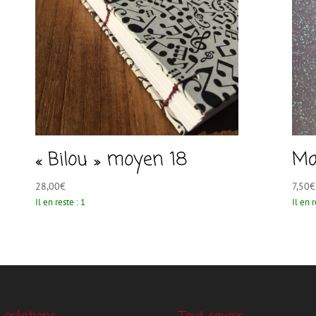
« Bilou » moyen 18
Ma
28,00
€
7,50
€
Il en reste : 1
Il en r