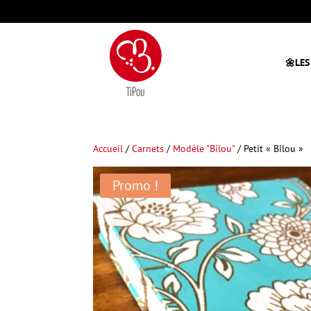
🌼LES
Accueil
/
Carnets
/
Modèle "Bilou"
/ Petit « Bilou »
Promo !