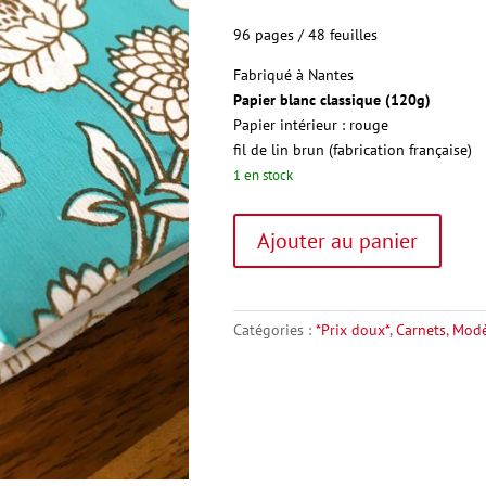
96 pages / 48 feuilles
Fabriqué à Nantes
Papier
blanc classique (120g)
Papier intérieur : rouge
fil de lin brun (fabrication française)
1 en stock
quantité
A
Ajouter au panier
de
l
Petit
t
"Bilou"
e
r
Catégories :
*Prix doux*
,
Carnets
,
Modè
n
a
t
i
v
e