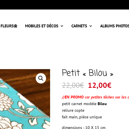
 FLEURS🌼
MOBILES ET DÉCOS
CARNETS
ALBUMS PHOTO
Petit « Bilou »
Le
Le
22,00
€
12,00
€
prix
prix
initial
actue
//EN PROMO car petites tâches sur les 
était :
est :
petit carnet modèle
Bilou
22,00€.
12,00
reliure copte
fait main, pièce unique
dimensions : 10 X 15 cm