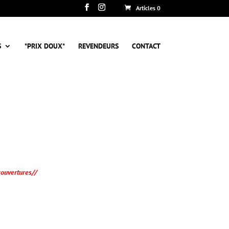
Articles 0
S
*PRIX DOUX*
REVENDEURS
CONTACT
l
couvertures//
€.