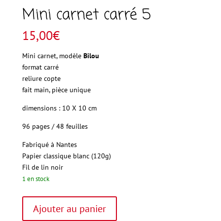
Mini carnet carré 5
15,00
€
Mini carnet, modèle
Bilou
format carré
reliure copte
fait main, pièce unique
dimensions : 10 X 10 cm
96 pages / 48 feuilles
Fabriqué à Nantes
Papier
classique blanc (120g)
Fil
de lin noir
1 en stock
quantité
A
Ajouter au panier
de
l