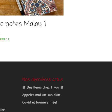
oc notes Malou 1
€
este : 1
Nos dernières actus
🌼 Des fleurs chez TiPou 🌼
Appelez moi Artisan d’Art
Covid et bonne année!
lité