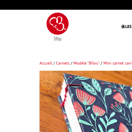
🌼LES
Accueil
/
Carnets
/
Modèle "Bilou"
/
Mini carnet car