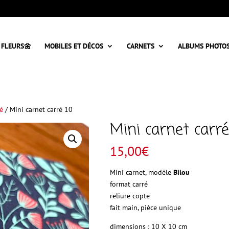
 FLEURS🌼
MOBILES ET DÉCOS
CARNETS
ALBUMS PHOTO
ré
/ Mini carnet carré 10
Mini carnet carré
15,00
€
Mini carnet, modèle
Bilou
format carré
reliure copte
fait main, pièce unique
dimensions : 10 X 10 cm