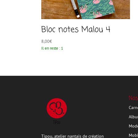
Bloc notes Malou 4
8,00
€
Il en reste : 1
Nos
Carn
Albu
Modè
Mobi
Tipou, atelier nantais de création