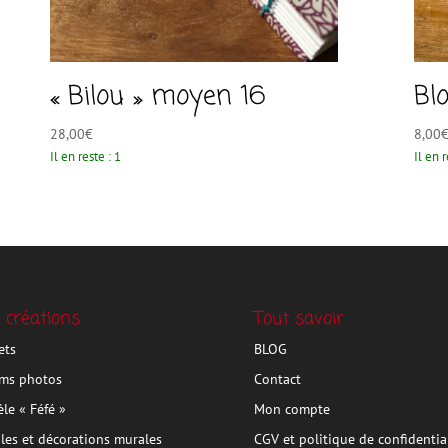
« Bilou » moyen 16
Bl
28,00
€
8,00
Il en reste : 1
Il en r
 créations
Tout savoir
ets
BLOG
ms photos
Contact
le « Féfé »
Mon compte
les et décorations murales
CGV et politique de confidentia