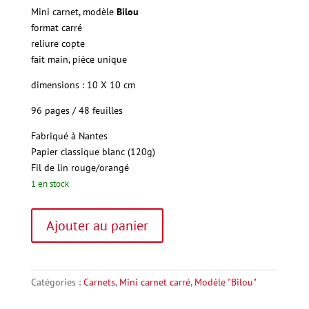
Mini carnet, modèle
Bilou
format carré
reliure copte
fait main, pièce unique
dimensions : 10 X 10 cm
96 pages / 48 feuilles
Fabriqué à Nantes
Papier
classique blanc (120g)
Fil
de lin rouge/orangé
1 en stock
quantité
A
Ajouter au panier
de
l
Mini
t
carnet
e
carré
r
Catégories :
Carnets
,
Mini carnet carré
,
Modèle "Bilou"
2
n