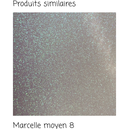
Produits similaires
a
t
i
v
e
:
Marcelle moyen 8