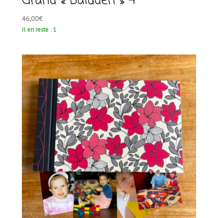
Grand « Baluden » 4
46,00
€
Il en reste : 1